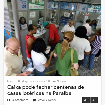
Início
›
Destaques
›
Geral
›
Ultimas Noticias
Caixa pode fechar centenas de
casas lotéricas na Paraíba
04 Setembro
Leave A Reply
A+
A-