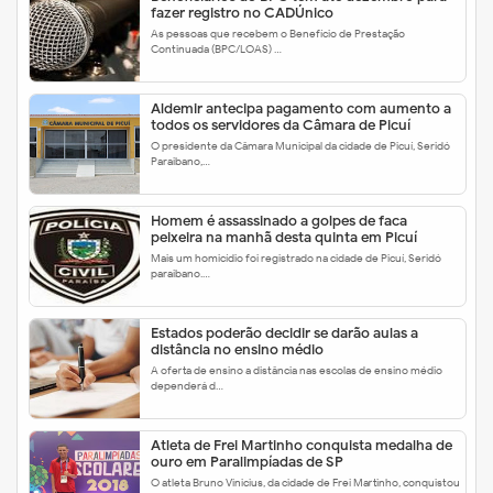
fazer registro no CADÚnico
As pessoas que recebem o Benefício de Prestação
Continuada (BPC/LOAS) …
Aldemir antecipa pagamento com aumento a
todos os servidores da Câmara de Picuí
O presidente da Câmara Municipal da cidade de Picuí, Seridó
Paraibano,…
Homem é assassinado a golpes de faca
peixeira na manhã desta quinta em Picuí
Mais um homicídio foi registrado na cidade de Picuí, Seridó
paraibano.…
Estados poderão decidir se darão aulas a
distância no ensino médio
A oferta de ensino a distância nas escolas de ensino médio
dependerá d…
Atleta de Frei Martinho conquista medalha de
ouro em Paralimpíadas de SP
O atleta Bruno Vinicius, da cidade de Frei Martinho, conquistou