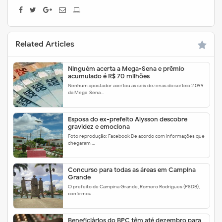
Related Articles
Ninguém acerta a Mega-Sena e prêmio
acumulado é R$ 70 milhões
Nenhum apostador acertou as seis dezenas do sorteio 2.099
da Mega-Sena…
Esposa do ex-prefeito Alysson descobre
gravidez e emociona
Foto reprodução: Facebook De acordo com informações que
chegaram …
Concurso para todas as áreas em Campina
Grande
O prefeito de Campina Grande, Romero Rodrigues (PSDB),
confirmou…
Beneficiários do BPC têm até dezembro para