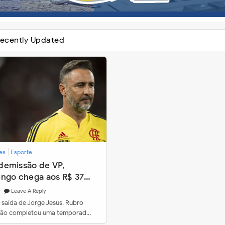
ecently Updated
es
Esporte
emissão de VP,
ngo chega aos R$ 37
es em multas de
Leave A Reply
cos
 saída de Jorge Jesus, Rubro-
não completou uma temporad…