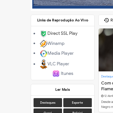
R
Links de Reprodução Ao Vivo
Direct SSL Play
Winamp
Media Player
VLC Player
Itunes
Destaqu
Com d
Flame
Ler Mais
milhõ
12 Abril
técni
Desde a
Destaques
Esporte
Negro 
Geral
Policial