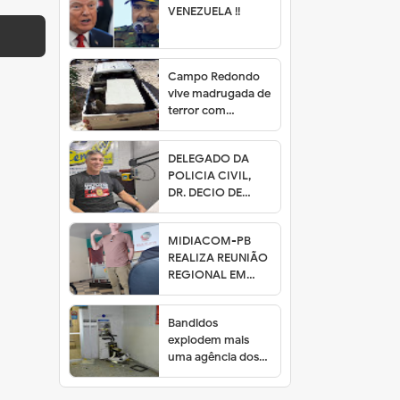
VENEZUELA !!
Campo Redondo
vive madrugada de
terror com
ataques de
bandidos
DELEGADO DA
POLICIA CIVIL,
DR. DECIO DE
SOUSA PARTICIPA
DO JORNAL
MIDIACOM-PB
CENECISTA
REALIZA REUNIÃO
REGIONAL EM
GUARABIRA COM
EMISSORAS DE
Bandidos
RÁDIO
explodem mais
uma agência dos
Correios na
Paraíba