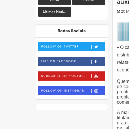
aux
20 M
Ultimas Noticias
Redes Sociais
FOLLOW ON TWITTER
-
O
ca
distr
LIKE ON FACEBOOK
relat
econô
SUBSCRIBE ON YOUTUBE
Quem 
de ca
FOLLOW ON INSTAGRAM
probl
probl
comen
A mai
titul
grau.
de a