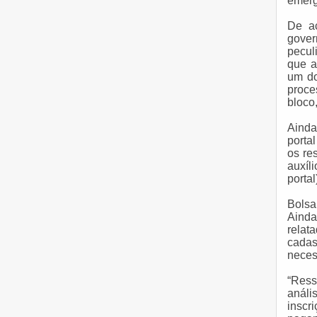
emerg
De a
gove
pecul
que a
um do
proce
bloco
Ainda
portal
os re
auxíl
portal
Bolsa
Aind
relat
cadas
neces
“Ress
análi
inscr