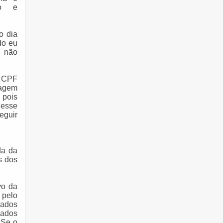
ão e
o dia
do eu
s não
o CPF
tagem
 pois
 esse
eguir
da da
s dos
vo da
 pelo
dados
dados
 Se o