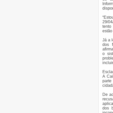
Info
dispo
“Esto
29/04
tento
estão 
Já a 
dos f
afirm
o sis
probl
inclui
Escla
A Cai
parte
cidad
De ac
recus
aplic
dos b
incon