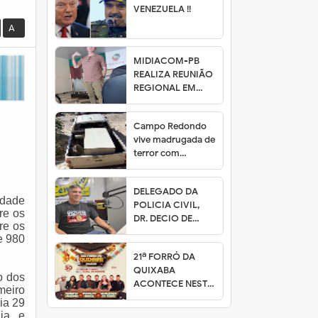
VENEZUELA !!
A-
MIDIACOM-PB
REALIZA REUNIÃO
REGIONAL EM
GUARABIRA COM
EMISSORAS DE
Campo Redondo
RÁDIO
vive madrugada de
terror com
ataques de
bandidos
DELEGADO DA
idade
POLICIA CIVIL,
re os
DR. DECIO DE
re os
SOUSA PARTICIPA
e 980
DO JORNAL
21ª FORRÓ DA
CENECISTA
QUIXABA
o dos
ACONTECE NESTE
meiro
30 DE MAIO 2026
ia 29
gia e