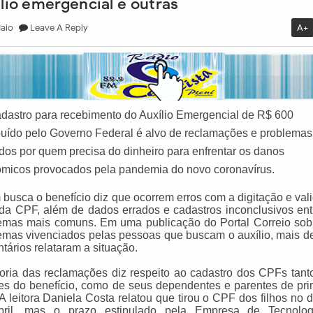
ílio emergencial e outras
aio
Leave A Reply
A+
dastro para recebimento do Auxílio Emergencial de R$ 600
ibuído
pelo Governo Federal é alvo de reclamações e problemas
ados por quem precisa do dinheiro para enfrentar os danos
micos provocados pela pandemia do novo coronavírus.
busca o benefício diz que ocorrem erros com a digitação e val
da CPF, além de dados errados e cadastros inconclusivos ent
emas mais comuns. Em uma publicação do Portal Correio sob
emas vivenciados pelas pessoas que buscam o auxílio, mais d
tários relataram a situação.
oria das reclamações diz respeito ao cadastro dos CPFs tant
ares do benefício, como de seus dependentes e parentes de pri
 A leitora Daniela Costa relatou que tirou o CPF dos filhos no d
bril, mas o prazo estipulado pela Empresa de Tecnolo