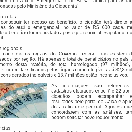
ento do Auxílio Emergencial e do Bolsa Família para as fam
ionadas pelo Ministério da Cidadania”.
parcelas
conseguir ter acesso ao benefício, o cidadão terá direito a
las do auxílio emergencial, no valor de R$ 600 cada, 
o o benefício foi requisitado após o prazo inicial estipulado, n
il.
 regionais
a conforme os órgãos do Governo Federal, não existem 
izados por região. Há apenas o total de beneficiários no país. 
mento desta matéria, do total homologado (97 milhões),
es foram classificados pelos órgãos como elegíveis. Já 32,8 mi
 considerados inelegíveis e 13,7 milhões estão inconclusivos.
As informações são referentes
cadastros efetuados entre 7 e 22 abril
cidadãos podem acompanhar e
resultados pelo portal da Caixa e apli
do auxílio emergencial. Aqueles qu
concordarem com as análises, ta
podem solicitar novo requerimento.
ncias