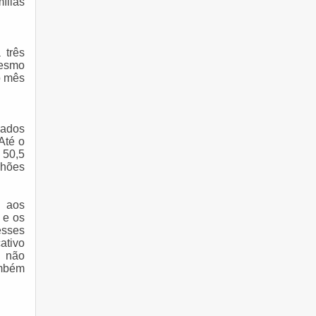
ílias
 três
mesmo
o mês
dados
Até o
 50,5
lhões
 aos
 e os
sses
cativo
e não
mbém