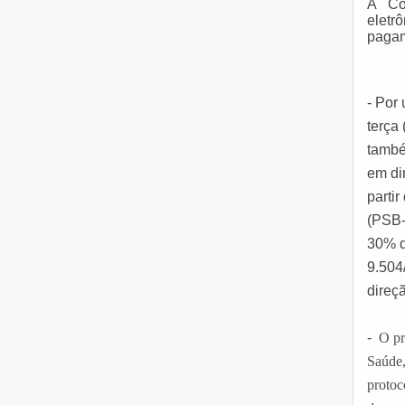
A Co
eletr
pagam
- Por
terça
també
em di
parti
(PSB-
30% d
9.504
direç
-
O pr
Saúde,
protoc