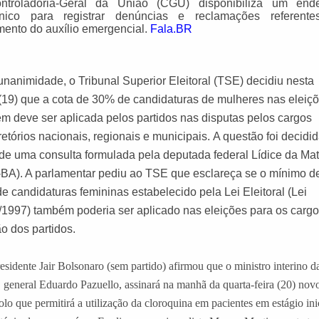
ntroladoria-Geral da União (CGU) disponibiliza um end
ônico para registrar denúncias e reclamações referent
ento do auxílio emergencial.
Fala.BR
 unanimidade, o Tribunal Superior Eleitoral (TSE) decidiu nesta
(19) que a cota de 30% de candidaturas de mulheres nas eleiç
m deve ser aplicada pelos partidos nas disputas pelos cargos
retórios nacionais, regionais e municipais.
A questão foi decidid
r de uma consulta formulada pela deputada federal Lídice da Ma
BA). A parlamentar pediu ao TSE que esclareça se o mínimo d
e candidaturas femininas estabelecido pela Lei Eleitoral (Lei
/1997) também poderia ser aplicado nas eleições para os carg
ão dos partidos.
esidente Jair Bolsonaro (sem partido) afirmou que o ministro interino
d
 general Eduardo Pazuello, assinará na manhã da quarta-feira (20) nov
olo que permitirá a utilização da cloroquina em pacientes em estágio ini