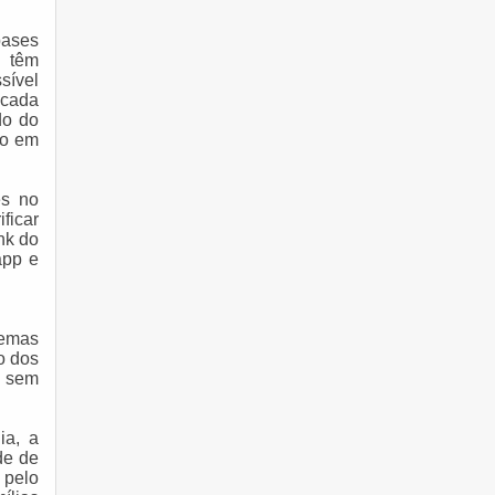
bases
 têm
sível
 cada
do do
ão em
es no
ificar
nk do
app e
lemas
o dos
, sem
ia, a
de de
 pelo