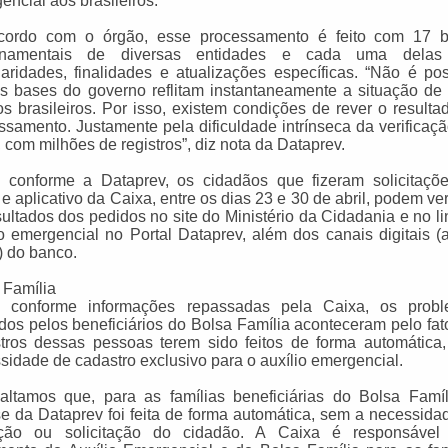
encial aos brasileiros.
cordo com o órgão, esse processamento é feito com 17 
rnamentais de diversas entidades e cada uma delas
iaridades, finalidades e atualizações específicas. “Não é pos
s bases do governo reflitam instantaneamente a situação de
s brasileiros. Por isso, existem condições de rever o resulta
ssamento. Justamente pela dificuldade intrínseca da verificaç
, com milhões de registros”, diz nota da Dataprev.
 conforme a Dataprev, os cidadãos que fizeram solicitaçõ
 e aplicativo da Caixa, entre os dias 23 e 30 de abril, podem ver
sultados dos pedidos no site do Ministério da Cidadania e no li
io emergencial no Portal Dataprev, além dos canais digitais (
) do banco.
 Família
a conforme informações repassadas pela Caixa, os prob
ados pelos beneficiários do Bolsa Família aconteceram pelo fat
tros dessas pessoas terem sido feitos de forma automática
sidade de cadastro exclusivo para o auxílio emergencial.
altamos que, para as famílias beneficiárias do Bolsa Famíl
se da Dataprev foi feita de forma automática, sem a necessida
ição ou solicitação do cidadão. A Caixa é responsável