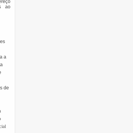
ereço
es ao
ões
a a
ta
e
os de
a
o
cial