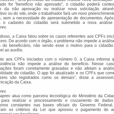
tado for “benefício não aprovado”, o cidadão poderá contes
o da não aprovação ou realizar nova solicitação atrav
ativo ou do site, onde o trabalhador fará um novo preenchiment
, sem a necessidade de apresentação de documentos. Após
, o cadastro do cidadão será submetido a nova análise
rev.
disso, a Caixa falou sobre os casos referentes aos CPFs inic
zero. De acordo com o órgão, o problema não impede a anális
 do beneficiário, não sendo esse o motivo para o cidadão 
el ao auxílio.
to aos CPFs iniciados com o número 0, a Caixa informa 
sistência não impede a análise do benefício. Nesse cas
mações foram corretamente gravadas e não afetam a análi
bilidade do cidadão. O app foi atualizado e os CPFs que co
ero são registrados como os demais”, disse a assessor
icação da Caixa.
rev
aprev atua como parceira tecnológica do Ministério da Cida
 para realizar o processamento e cruzamento de dado
leiros constantes nas bases oficiais do Governo Federal
ram os critérios da Lei que aprovou o pagamento do au