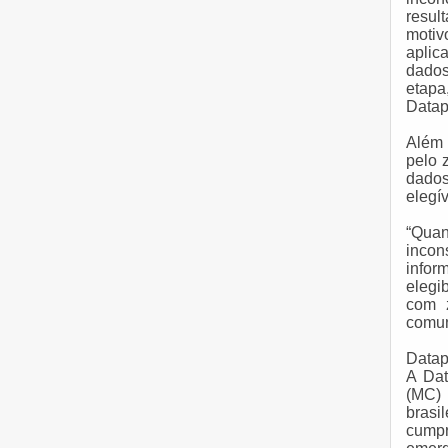
resul
motiv
aplic
dados
etapa
Datap
Além 
pelo 
dados
elegív
“Quan
incon
infor
elegi
com z
comun
Datap
A Dat
(MC)
brasi
cump