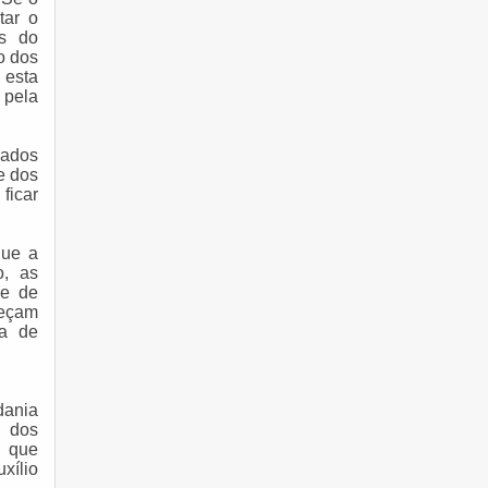
tar o
és do
o dos
 esta
 pela
iados
e dos
ficar
que a
o, as
se de
meçam
ia de
dania
s dos
, que
xílio