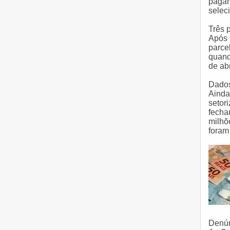
pagam
selec
Três 
Após 
parce
quand
de abr
Dados
Aind
setor
fecha
milhõ
foram
Denú