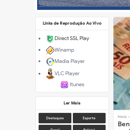
Links de Reprodução Ao Vivo
Direct SSL Play
Winamp
Media Player
VLC Player
Itunes
Ler Mais
Início
Destaques
Esporte
Ben
Geral
Policial