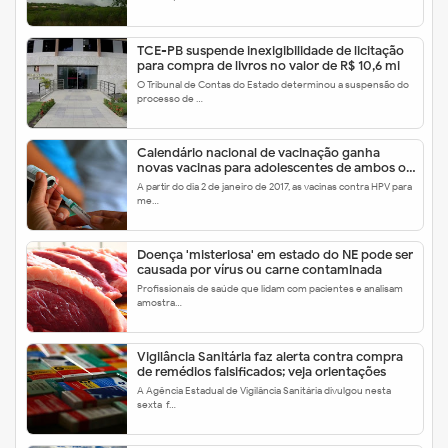
TCE-PB suspende inexigibilidade de licitação
para compra de livros no valor de R$ 10,6 mi
O Tribunal de Contas do Estado determinou a suspensão do
processo de …
Calendário nacional de vacinação ganha
novas vacinas para adolescentes de ambos os
sexos
A partir do dia 2 de janeiro de 2017, as vacinas contra HPV para
me…
Doença 'misteriosa' em estado do NE pode ser
causada por vírus ou carne contaminada
Profissionais de saúde que lidam com pacientes e analisam
amostra…
Vigilância Sanitária faz alerta contra compra
de remédios falsificados; veja orientações
A Agência Estadual de Vigilância Sanitária divulgou nesta
sexta-f…