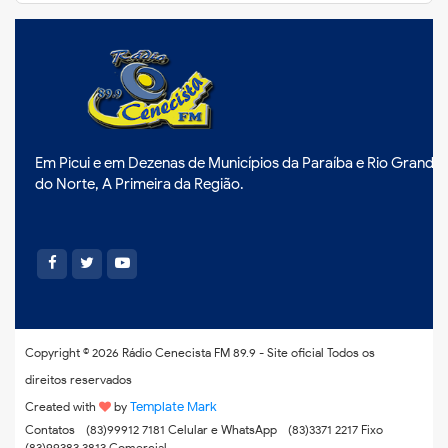
Em Picui e em Dezenas de Municípios da Paraíba e Rio Grande
do Norte, A Primeira da Região.
Copyright ©
2026
Rádio Cenecista FM 89.9 - Site oficial
Todos os
direitos reservados
Template Mark
Created with
by
Contatos
(83)99912 7181 Celular e WhatsApp
(83)3371 2217 Fixo
(83)99383 3813 Comercial