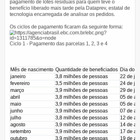
pagamento de lotes residuais para quem teve o
benefício liberado mais tarde pela Dataprev, estatal de
tecnologia encarregada de analisar os pedidos.
Os ciclos de pagamento ficaram da seguinte forma:
Ciclo 1 - Pagamento das parcelas 1, 2, 3 e 4
Mês de nascimento
Quantidade de beneficiados
Dia do cr
janeiro
3,8 milhões de pessoas
22 de ju
fevereiro
3,5 milhões de pessoas
24 de ju
março
3,9 milhões de pessoas
29 de ju
abril
3,8 milhões de pessoas
05 de ag
maio
3,9 milhões de pessoas
05 de ag
junho
3,9 milhões de pessoas
07 de ag
julho
3,8 milhões de pessoas
12 de ag
agosto
3,9 milhões de pessoas
14 de ag
setembro
3,9 milhões de pessoas
17 de ag
outubro
3,9 milhões de pessoas
19 de ag