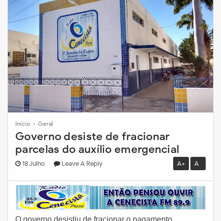
Início
›
Geral
Governo desiste de fracionar
parcelas do auxílio emergencial
18 Julho
Leave A Reply
A+
A-
O governo desistiu de fracionar o pagamento